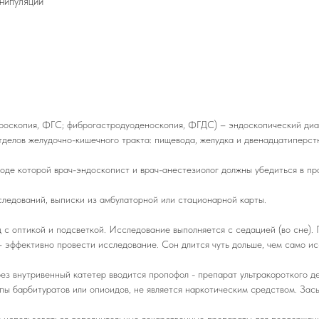
нипуляции
роскопия, ФГС; фиброгастродуоденоскопия, ФГДС) – эндоскопический диаг
тделов желудочно-кишечного тракта: пищевода, желудка и двенадцатиперст
оде которой врач-эндоскопист и врач-анестезиолог должны убедиться в пр
ледований, выписки из амбулаторной или стационарной карты.
д с оптикой и подсветкой. Исследование выполняется с седацией (во сне)
 – эффективно провести исследование. Сон длится чуть дольше, чем само и
з внутривенный катетер вводится пропофол - препарат ультракороткого де
ппы барбитуратов или опиоидов, не является наркотическим средством. За