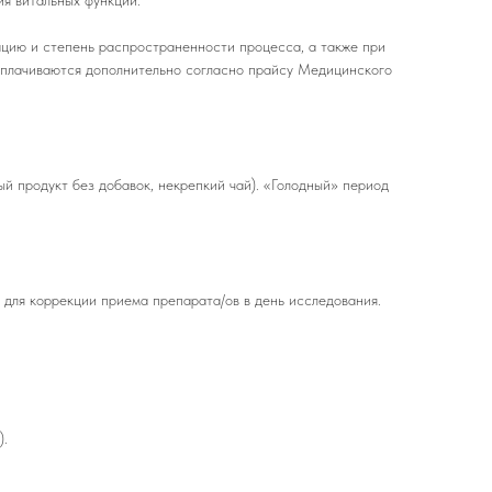
я витальных функций.
ацию и степень распространенности процесса, а также при
оплачиваются дополнительно согласно прайсу Медицинского
ый продукт без добавок, некрепкий чай). «Голодный» период
 для коррекции приема препарата/ов в день исследования.
).