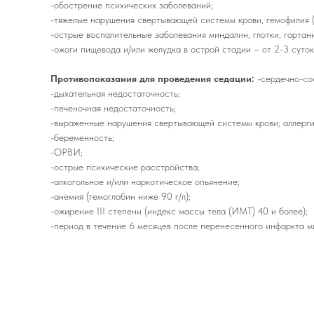
-обострение психических заболеваний;
-тяжелые нарушения свертывающей системы крови, гемофилия (в
-острые воспалительные заболевания миндалин, глотки, гортани
-ожоги пищевода и/или желудка в острой стадии – от 2-3 суток
Противопоказания для проведения седации:
-сердечно-со
-дыхательная недостаточность;
-печеночная недостаточность;
-выраженные нарушения свертывающей системы крови; аллергия
-беременность;
-ОРВИ;
-острые психические расстройства;
-алкогольное и/или наркотическое опьянение;
-анемия (гемоглобин ниже 90 г/л);
-ожирение III степени (индекс массы тела (ИМТ) 40 и более);
-период в течение 6 месяцев после перенесенного инфаркта м