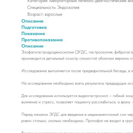
Категория: Амбулаторные лечебно-диагностические ма
Специальность: Эндоскопия
Возраст: взрослые
Описание
Подготовка
Показания
Противопоказания
Описание
Эзофагогастродуоденоскопия (ЭГДС; гастроскопия; фиброгаст
производится детальный осмотр слизистой оболочки верхних о
Исследование выполняется после предварительной беседы, в х
На исследование необходимо взять результаты предыдущих исс
Для исследования используется видеогастроскоп – гибкий зон
волнение и стресс, позволяет пациенту расслабиться, а врачу
Перед началом ЭГДС для введения в медикаментозный сон чере
ровно столько, сколько необходимо. Пропофол не входит в гру