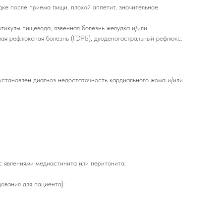
удке после приема пищи, плохой аппетит, значительное
тикулы пищевода, язвенная болезнь желудка и/или
ная рефлюксная болезнь (ГЭРБ), дуоденогастральный рефлюкс.
установлен диагноз недостаточность кардиального жома и/или
с явлениями медиастинита или перитонита.
ования для пациента):