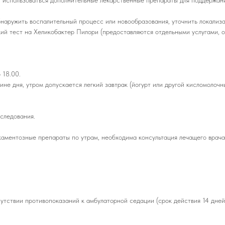
 использоваться дополнительные лекарственные препараты для поддержани
наружить воспалительный процесс или новообразования, уточнить локализ
ий тест на Хеликобактер Пилори (предоставляются отдельными услугами, 
 18.00.
не дня, утром допускается легкий завтрак (йогурт или другой кисломолочн
следования.
каментозные препараты по утрам, необходима консультация лечащего врача
сутствии противопоказаний к амбулаторной седации (срок действия 14 дней