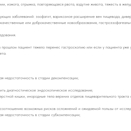
ании, изжога, отрыжка, повторяющаяся рвота, вздутие живота, тяжесть в жел
ующих заболеваний: эзофагит, варикозное расширение вен пищевода, дивер
локачественные или доброкачественные новообразования, гастроэзофагеаль
едования.
 прошлом пациент тяжело перенес гастроскопию или если у пациента уже 
ета.
ная недостаточность в стадии декомпенсации;
нить диагностическое эндоскопическое исследование;
рстной кишки, инородные тела верхних отделов пищеварительного тракта 
 соотношению возможных рисков осложнений и ожидаемой пользы от исслед
ная недостаточность в стадии субкомпенсации;