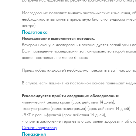
Во время исследования по решению врача-анестезиолога могут
Исследование позволяет выявить анатомические изменения, об
необходимости выполнить прицельную биопсию, эндоскопическ
центра).
Подготовка
Исследование выполняется натощак.
Вечером накануне исследования рекомендуется лёгкий ужин до
Если проведение исследования запланировано во второй полови
должен составлять не менее 6 часов.
Прием любых жидкостей необходимо прекратить за 1 час до ис
В случае, если пациент на постоянной основе принимает меди
Рекомендуется пройти следующие обследования:
-клинический анализ крови (срок действия 14 дней),
-коагулограмма (гемостазиограмма) (срок действия 14 дней)
-ЭКГ с расшифровкой (срок действия 14 дней),
-получить заключение терапевта о состоянии здоровья и об от
Скачать подготовку
Показания