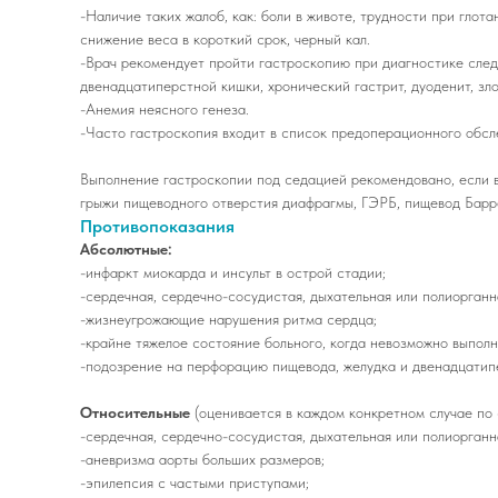
-Наличие таких жалоб, как: боли в животе, трудности при глот
снижение веса в короткий срок, черный кал.
-Врач рекомендует пройти гастроскопию при диагностике след
двенадцатиперстной кишки, хронический гастрит, дуоденит, з
-Анемия неясного генеза.
-Часто гастроскопия входит в список предоперационного обсл
Выполнение гастроскопии под седацией рекомендовано, если в
грыжи пищеводного отверстия диафрагмы, ГЭРБ, пищевод Барр
Противопоказания
Абсолютные:
-инфаркт миокарда и инсульт в острой стадии;
-сердечная, сердечно-сосудистая, дыхательная или полиорган
-жизнеугрожающие нарушения ритма сердца;
-крайне тяжелое состояние больного, когда невозможно выпол
-подозрение на перфорацию пищевода, желудка и двенадцатипе
Относительные
(оценивается в каждом конкретном случае по
-сердечная, сердечно-сосудистая, дыхательная или полиорган
-аневризма аорты больших размеров;
-эпилепсия с частыми приступами;