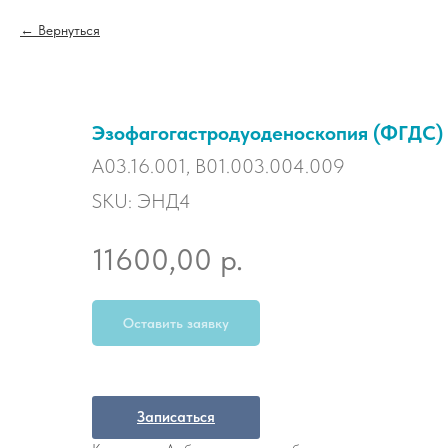
Вернуться
Эзофагогастродуоденоскопия (ФГДС) 
А03.16.001, B01.003.004.009
SKU:
ЭНД4
р.
11600,00
Оставить заявку
Записаться