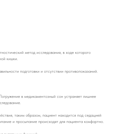
ностический метод исследования, в ходе которого
ной кишки.
авильности подготовки и отсутствии противопоказаний.
. Погружение в медикаментозный сон устраняет лишнее
сследование.
йствия, таким образом, пациент находится под седацией
сыпание и просыпание происходят для пациента комфортно.