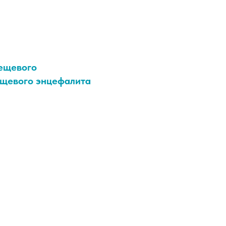
ещевого
ещевого энцефалита