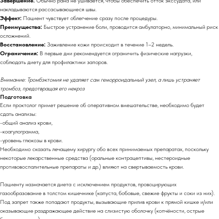
Завершение:
Обычно рана не ушивается, чтобы обеспечить отток экссудата, или
накладываются рассасывающиеся швы.
Эффект:
Пациент чувствует облегчение сразу после процедуры.
Преимущества:
Быстрое устранение боли, проводится амбулаторно, минимальный риск
осложнений.
Восстановление:
Заживление кожи происходит в течение 1–2 недель.
Ограничения:
В первые дни рекомендуется ограничить физические нагрузки,
соблюдать диету для профилактики запоров.
Внимание: Тромбэктомия не удаляет сам геморроидальный узел, а лишь устраняет
тромбоз, предотвращая его некроз
Подготовка
Если проктолог примет решение об оперативном вмешательстве, необходимо будет
сдать анализы:
-общий анализ крови,
-коагулограмма,
-уровень глюкозы в крови.
Необходимо сказать лечащему хирургу обо всех принимаемых препаратах, поскольку
некоторые лекарственные средства (оральные контрацептивы, нестероидные
противовоспалительные препараты и др.) влияют на свертываемость крови.
Пациенту назначается диета с исключением продуктов, провоцирующих
газообразование в толстом кишечнике (капуста, бобовые, свежие фрукты и соки из них).
Под запрет также попадают продукты, вызывающие прилив крови к прямой кишке и/или
оказывающие раздражающее действие на слизистую оболочку (копчёности, острые