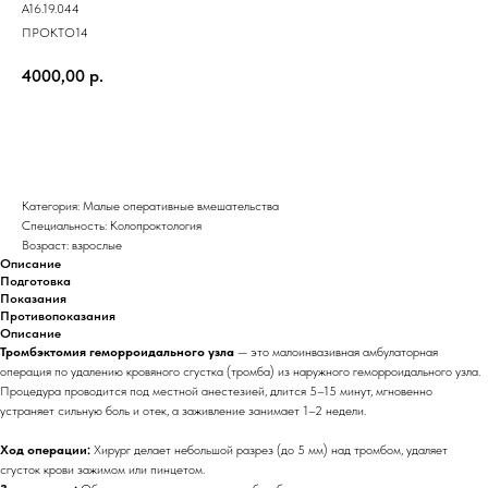
A16.19.044
ПРОКТО14
4000,00
р.
Оставить заявку
Категория: Малые оперативные вмешательства
Специальность: Колопроктология
Возраст: взрослые
Описание
Подготовка
Показания
Противопоказания
Описание
Тромбэктомия геморроидального узла
— это малоинвазивная амбулаторная
операция по удалению кровяного сгустка (тромба) из наружного геморроидального узла.
Процедура проводится под местной анестезией, длится 5–15 минут, мгновенно
устраняет сильную боль и отек, а заживление занимает 1–2 недели.
Ход операции:
Хирург делает небольшой разрез (до 5 мм) над тромбом, удаляет
сгусток крови зажимом или пинцетом.