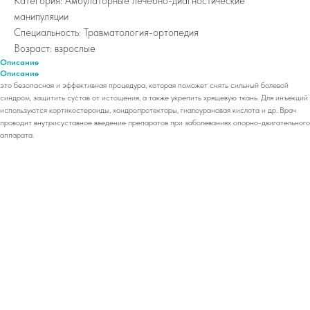
Категория: Амбулаторные лечебно-диагностические
манипуляции
Специальность: Травматология-ортопедия
Возраст: взрослые
Описание
Описание
это безопасная и эффективная процедура, которая поможет снять сильный болевой
синдром, защитить сустав от истощения, а также укрепить хрящевую ткань. Для инъекций
используются кортикостероиды, хондропротекторы, гиалоурановая кислота и др. Врач
проводит внутрисуставное введение препаратов при заболеваниях опорно-двигательного
аппарата.