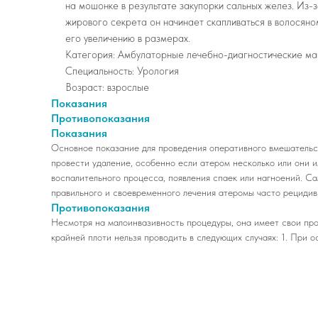
на мошонке в результате закупорки сальных желез. Из-
жирового секрета он начинает скапливаться в волосяном
его увеличению в размерах.
Категория: Амбулаторные лечебно-диагностические ма
Специальность: Урология
Возраст: взрослые
Показания
Противопоказания
Показания
Основное показание для проведения оперативного вмешательст
провести удаление, особенно если атером несколько или они 
воспалительного процесса, появления спаек или нагноений. С
правильного и своевременного лечения атеромы часто рецидив
Противопоказания
Несмотря на малоинвазивность процедуры, она имеет свои про
крайней плоти нельзя проводить в следующих случаях: 1. При 