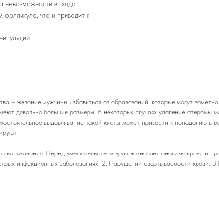
за невозможности выхода
 фолликуле, что и приводит к
нипуляции
ва – желание мужчины избавиться от образований, которые могут заметно 
имеют довольно большие размеры. В некоторых случаях удаление атеромы м
амостоятельное выдавливание такой кисты может привести к попаданию в р
ируют.
тивопоказания. Перед вмешательством врач назначает анализы крови и про
острых инфекционных заболеваниях. 2. Нарушении свертываемости крови. 3.