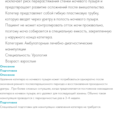
исключает риск перерастяжения стенки мочевого пузыря и
предотвращает развитие осложнений после вмешательства.
Катетер представляет собой гибкую пластиковую трубку,
которую вводят через уретру в полость мочевого пузыря.
Пациент не может контролировать отток мочи произвольно,
поэтому моча собирается в специальную емкость, закрепленную
у наружного конца катетера.
Категория: Амбулаторные лечебно-диагностические
манипуляции
Специальность: Урология
Возраст: взрослые
Описание
Подготовка
Описание
Удаление катетера из мочевого пузыря может потребоваться однократно после
окончания раннего послеоперационного периода и восстановления проходимости
уретры . При более сложных ситуациях, когда предполагается постоянное нахождение
катетера в мочевом пузыре, его удаляют для последующей замены. Обычно такая
манипуляция проводится с периодичностью раз в 3-4 недели.
Подготовка
Специальной подготовки для манипуляции извлечения катетера не требуется.