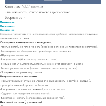
Категория: УЗДГ сосудов
Специальность: Ультразвуковая диагностика
Возраст: дети
Показания
Подготовка
Показания
Врач может назначить это исследование, если у ребенка наблюдаются следующие
симптомы или состояния:
Со стороны самочувствия и поведения:
-Частые жалобы на головную боль (особенно если она усиливается при нагрузках).
-Головокружения, обмороки или предобморочные состояния.
-Шум в ушах или голове.
-Нарушения сна (бессонница, сонливость днем).
-Повышенная утомляемость, вялость, снижение успеваемости в школе.
-Метеочувствительность (плохое самочувствие на смену погоды).
-Задержка психоречевого развития.
Неврологические симптомы:
-Асимметрия лица (опущение уголка рта, сглаженность носогубной складки).
-Тремор (дрожание) рук или подбородка.
-Нарушение координации движений, шаткость походки.
-Судороги или подергивания конечностей.
-Косоглазие, нистагм (непроизвольные движения глаз).
Для детей до года (грудничков):