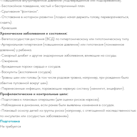
-Повышенное внутричерепное давление (подтвержденное или подозреваемое).
-Беспокойное поведение, частый и беспричинный плач.
-Срыгивания "фонтаном".
-Отставание в моторном развитии (поздно начал держать голову, переворачиваться,
сидеть).
-Кривошея.
Хронические заболевания и состояния:
-Вегетососудистая дистония (ВСД) по гипертоническому или гипотоническому типу.
-Артериальная гипертензия (повышенное давление) или гипотензия (пониженное
давление) у ребенка.
-Сахарный диабет и другие эндокринные заболевания, влияющие на сосуды.
-Ожирение.
-Врожденные пороки сердца и сосудов.
-Васкулиты (воспаления сосудов).
-Травмы шеи или головы (в том числе родовая травма, например, при рождении было
обвитие пуповиной вокруг шеи).
-Перенесенные инфекции, поражающие нервную систему (менингит, энцефалит).
Профилактические и контрольные цели:
-Подготовка к плановым операциям (для оценки рисков наркоза).
-Наблюдение в динамике, если ранее были выявлены изменения в сосудах.
-Плановый осмотр детей из группы риска (например, с отягощенной наследственностью
по инсультам или сосудистым заболеваниям).
Подготовка
Не требуется