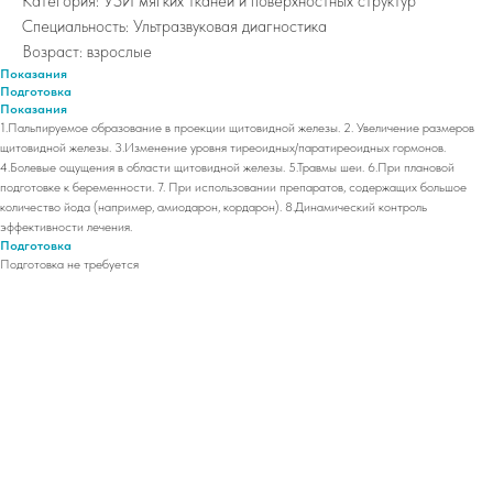
Категория: УЗИ мягких тканей и поверхностных структур
Специальность: Ультразвуковая диагностика
Возраст: взрослые
Показания
Подготовка
Показания
1.Пальпируемое образование в проекции щитовидной железы. 2. Увеличение размеров
щитовидной железы. 3.Изменение уровня тиреоидных/паратиреоидных гормонов.
4.Болевые ощущения в области щитовидной железы. 5.Травмы шеи. 6.При плановой
подготовке к беременности. 7. При использовании препаратов, содержащих большое
количество йода (например, амиодарон, кордарон). 8.Динамический контроль
эффективности лечения.
Подготовка
Подготовка не требуется