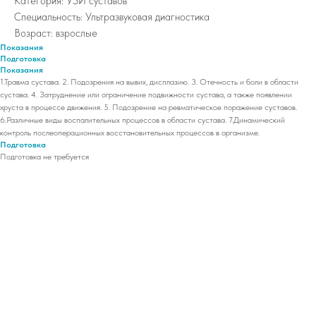
Категория: УЗИ суставов
Специальность: Ультразвуковая диагностика
Возраст: взрослые
Показания
Подготовка
Показания
1.Травма сустава. 2. Подозрения на вывих, дисплазию. 3. Отечность и боли в области
сустава. 4. Затруднение или ограничение подвижности сустава, а также появлении
хруста в процессе движения. 5. Подозрение на ревматическое поражение суставов.
6.Различные виды воспалительных процессов в области сустава. 7.Динамический
контроль послеоперационных восстановительных процессов в организме.
Подготовка
Подготовка не требуется