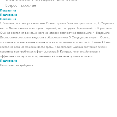
Возраст: взрослые
Показания
Подготовка
Показания
1. Боль или дискомфорт в мошонке: Оценка причин боли или дискомфорта. 2. Опухоли и
кисты: Диагностика и мониторинг опухолей, кист и других образований. 3. Варикоцеле:
Оценка состояния вен семенного канатика и диагностика варикоцеле. 4. Гидроцеле:
Диагностика скопления жидкости в оболочках яичка. 5. Эпидидимит и орхит: Оценка
состояния придатков яичек и яичек при воспалительных процессах. 6. Травмы: Оценка
состояния органов мошонки после травм. 7. Бесплодие: Оценка состояния яичек и
придатков при проблемах с фертильностью.8. Контроль лечения: Мониторинг
эффективности терапии при различных заболеваниях органов мошонки.
Подготовка
Подготовка не требуется