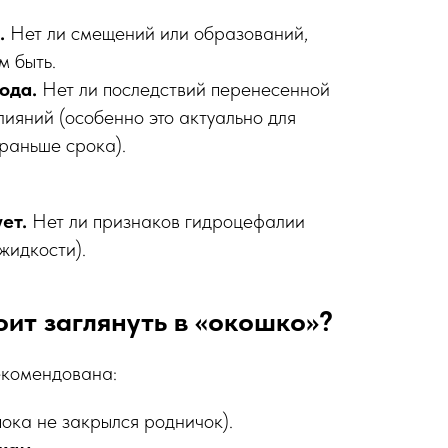
.
Нет ли смещений или образований,
м быть.
ода.
Нет ли последствий перенесенной
лияний (особенно это актуально для
раньше срока).
ет.
Нет ли признаков гидроцефалии
жидкости).
оит заглянуть в «окошко»?
екомендована:
ока не закрылся родничок).