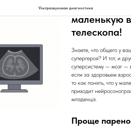
Нейросоногр
Ультразвуковая диагностика
маленькую в
телескопа!
Знаете, что общего у в
супергероя? И тот, и др
суперсистему — мозг — в
если за здоровьем взро
то как понять, что у ма
приходит нейросоногра
младенца.
Проще парено