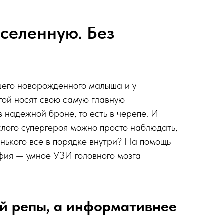
афия: Заглянуть в
селенную. Без
ашего новорожденного малыша и у
угой носят свою самую главную
 надежной броне, то есть в черепе. И
слого супергероя можно просто наблюдать,
ленького все в порядке внутри? На помощь
фия — умное УЗИ головного мозга
й репы, а информативнее