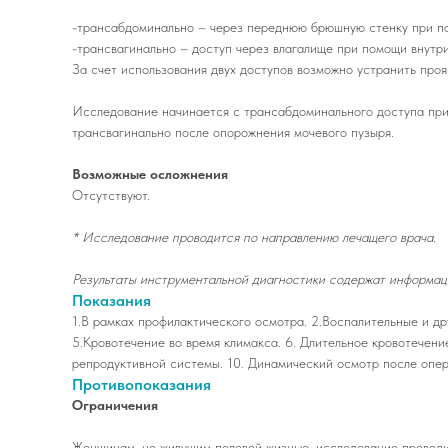
-трансабдоминально – через переднюю брюшную стенку при по
-трансвагинально – доступ через влагалище при помощи внутри
За счет использования двух доступов возможно устранить про
Исследование начинается с трансабдоминального доступа при 
трансвагинально после опорожнения мочевого пузыря.
Возможные осложнения
Отсутствуют.
* Исследование проводится по направлению лечащего врача.
Результаты инструментальной диагностики содержат информаци
Показания
1.В рамках профилактического осмотра. 2.Воспалительные и др
5.Кровотечение во время климакса. 6. Длительное кровотечен
репродуктивной системы. 10. Динамический осмотр после операц
Противопоказания
Ограничения
Женщинам, не живущим половой жизнью, исследование провод