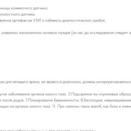
мощи конвексного датчика;
полостного датчика.
явления артефактов УЗИ и избежать диагностических ошибок.
умеренно наполненном мочевом пузыре (за час до исследования следует в
ю для лечащего врача, не являются диагнозом, должны интерпретироваться
угие заболевания органов малого таза. 3.Подозрение на опухолевые образо
ие после родов. 7.Планирование беременности. 8.Бесплодие, невынашивани
ии на органах малого таза. 11. При наличии таких жалоб, как боли в нижн
ится трансабдоминальным и трансректальным доступом.