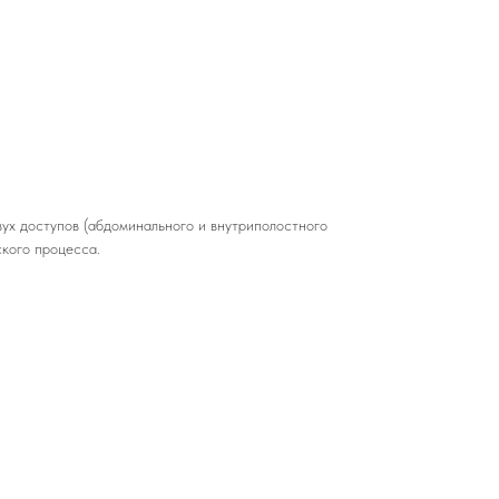
вух доступов (абдоминального и внутриполостного
ского процесса.