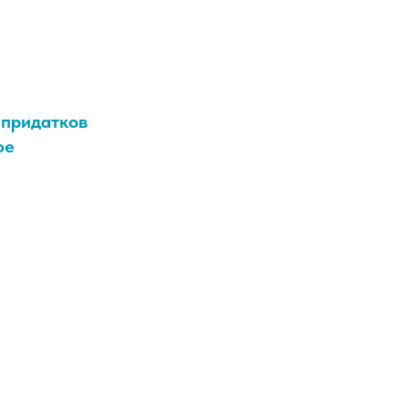
 придатков
ое