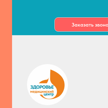
 и
Заказать звон