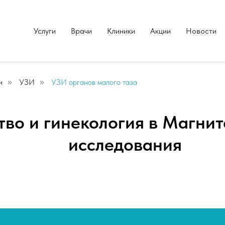
Услуги
Врачи
Клиники
Акции
Новости
и
УЗИ
УЗИ органов малого таза
»
»
во и гинекология в Магнит
исследования